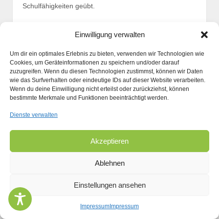
Schulfähigkeiten geübt.
Inhalte des Kurses:
Einwilligung verwalten
Förderung der fein- und graphomotorischen
Um dir ein optimales Erlebnis zu bieten, verwenden wir Technologien wie
Fähigkeiten
Cookies, um Geräteinformationen zu speichern und/oder darauf
Förderung von Konzentration und
zuzugreifen. Wenn du diesen Technologien zustimmst, können wir Daten
Aufmerksamkeit
wie das Surfverhalten oder eindeutige IDs auf dieser Website verarbeiten.
Förderung von Sozialverhalten und Teamarbeit
Wenn du deine Einwilligung nicht erteilst oder zurückziehst, können
bestimmte Merkmale und Funktionen beeinträchtigt werden.
Dienste verwalten
Akzeptieren
Ablehnen
Einstellungen ansehen
© 2026
Ergotherapie
↑
Responsive Theme
powered by
WordPress
Impressum
Impressum